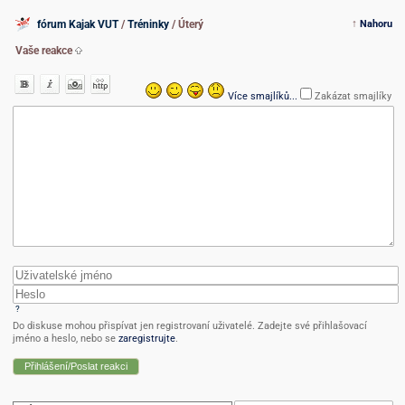
↑
fórum Kajak VUT
/
Tréninky
/ Úterý
Nahoru
Vaše reakce
Více smajlíků...
Zakázat smajlíky
?
Do diskuse mohou přispívat jen registrovaní uživatelé. Zadejte své přihlašovací
jméno a heslo, nebo se
zaregistrujte
.