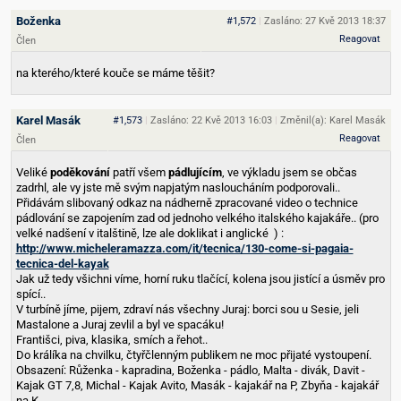
Boženka
#1,572
|
Zasláno: 27 Kvě 2013 18:37
Reagovat
Člen
na kterého/které kouče se máme těšit?
Karel Masák
#1,573
|
Zasláno: 22 Kvě 2013 16:03
|
Změnil(a): Karel Masák
Reagovat
Člen
Veliké
poděkování
patří všem
pádlujícím
, ve výkladu jsem se občas
zadrhl, ale vy jste mě svým napjatým nasloucháním podporovali..
Přidávám slibovaný odkaz na nádherně zpracované video o technice
pádlování se zapojením zad od jednoho velkého italského kajakáře.. (pro
velké nadšení v italštině, lze ale doklikat i anglické
) :
http://www.micheleramazza.com/it/tecnica/130-come-si-pagaia-
tecnica-del-kayak
Jak už tedy všichni víme, horní ruku tlačící, kolena jsou jistící a úsměv pro
spící..
V turbíně jíme, pijem, zdraví nás všechny Juraj: borci sou u Sesie, jeli
Mastalone a Juraj zevlil a byl ve spacáku!
Františci, piva, klasika, smích a řehot..
Do králíka na chvilku, čtyřčlenným publikem ne moc přijaté vystoupení.
Obsazení: Růženka - kapradina, Boženka - pádlo, Malta - divák, Davit -
Kajak GT 7,8, Michal - Kajak Avito, Masák - kajakář na P, Zbyňa - kajakář
na K ..