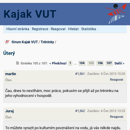
Kajak VUT
|
Hlavní stránka
|
Registrace
|
Reagovat
|
Hledat
|
Statistika
|
fórum Kajak VUT
/
Tréninky
/
Úterý
Stránka 105 z 107:
« Předchozí
1
...
104
105
106
107
Další »
martin
#1,561
|
Zasláno: 4 Čvn 2013 15:05
Reagovat
Člen
Čau, dnes to nestíhám, moc práce, pokusím se přijít až po tréninku na
jeho vyhodnocení v hospodě.
Juraj
#1,562
|
Zasláno: 4 Čvn 2013 13:25
Reagovat
Člen
To můžete vyrazit po kulturním povznášení na vodu, já vás někde najdu.