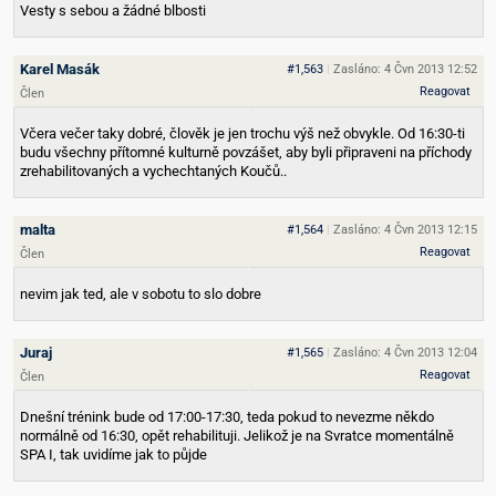
Vesty s sebou a žádné blbosti
Karel Masák
#1,563
|
Zasláno: 4 Čvn 2013 12:52
Reagovat
Člen
Včera večer taky dobré, člověk je jen trochu výš než obvykle. Od 16:30-ti
budu všechny přítomné kulturně povzášet, aby byli připraveni na příchody
zrehabilitovaných a vychechtaných Koučů..
malta
#1,564
|
Zasláno: 4 Čvn 2013 12:15
Reagovat
Člen
nevim jak ted, ale v sobotu to slo dobre
Juraj
#1,565
|
Zasláno: 4 Čvn 2013 12:04
Reagovat
Člen
Dnešní trénink bude od 17:00-17:30, teda pokud to nevezme někdo
normálně od 16:30, opět rehabilituji. Jelikož je na Svratce momentálně
SPA I, tak uvidíme jak to půjde