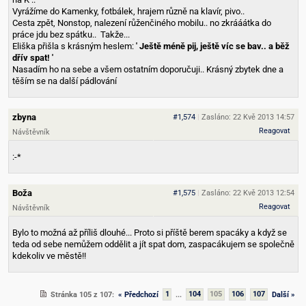
Vyrážíme do Kamenky, fotbálek, hrajem různě na klavír, pivo..
Cesta zpět, Nonstop, nalezení růženčiného mobilu.. no zkrááátka do
práce jdu bez spátku..
Takže...
Eliška přišla s krásným heslem:
' Ještě méně pij, ještě víc se bav.. a běž
dřív spat! '
Nasadím ho na sebe a všem ostatním doporučuji.. Krásný zbytek dne a
těším se na další pádlování
zbyna
#1,574
|
Zasláno: 22 Kvě 2013 14:57
Reagovat
Návštěvník
:-*
Boža
#1,575
|
Zasláno: 22 Kvě 2013 12:54
Reagovat
Návštěvník
Bylo to možná až příliš dlouhé... Proto si příště berem spacáky a když se
teda od sebe nemůžem oddělit a jít spat dom, zaspacákujem se společně
kdekoliv ve městě!!
Stránka 105 z 107:
« Předchozí
1
...
104
105
106
107
Další »