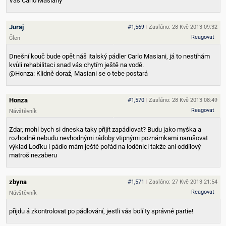
Váš Carlo Masiany
Juraj
#1,569
|
Zasláno: 28 Kvě 2013 09:32
Reagovat
Člen
Dnešní kouč bude opět náš italský pádler Carlo Masiani, já to nestíhám
kvůli rehabilitaci
snad vás chytím ještě na vodě.
@Honza: Klidně doraž, Masiani se o tebe postará
Honza
#1,570
|
Zasláno: 28 Kvě 2013 08:49
Reagovat
Návštěvník
Zdar, mohl bych si dneska taky přijít zapádlovat? Budu jako myška a
rozhodně nebudu nevhodnými rádoby vtipnými poznámkami narušovat
výklad
Loďku i pádlo mám ještě pořád na loděnici takže ani oddílový
matroš nezaberu
zbyna
#1,571
|
Zasláno: 27 Kvě 2013 21:54
Reagovat
Návštěvník
přijdu á zkontrolovat po pádlování, jestli vás bolí ty správné partie!