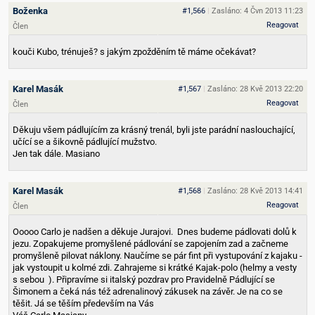
Boženka
#1,566
|
Zasláno: 4 Čvn 2013 11:23
Reagovat
Člen
kouči Kubo, trénuješ? s jakým zpožděním tě máme očekávat?
Karel Masák
#1,567
|
Zasláno: 28 Kvě 2013 22:20
Reagovat
Člen
Děkuju všem pádlujícím za krásný trenál, byli jste parádní naslouchající,
učící se a šikovně pádlující mužstvo.
Jen tak dále. Masiano
Karel Masák
#1,568
|
Zasláno: 28 Kvě 2013 14:41
Reagovat
Člen
Ooooo Carlo je nadšen a děkuje Jurajovi.
Dnes budeme pádlovati dolů k
jezu. Zopakujeme promyšlené pádlování se zapojením zad a začneme
promyšleně pilovat náklony. Naučíme se pár fint při vystupování z kajaku -
jak vystoupit u kolmé zdi. Zahrajeme si krátké Kajak-polo (helmy a vesty
s sebou
). Připravíme si italský pozdrav pro Pravidelně Pádlující se
Šimonem a čeká nás též adrenalinový zákusek na závěr. Je na co se
těšit. Já se těším především na Vás