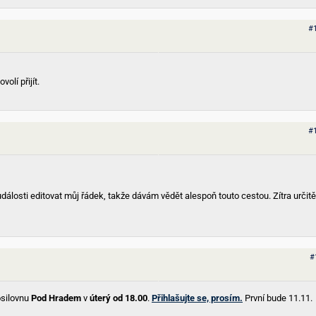
#
olí přijít.
#
dálosti editovat můj řádek, takže dávám vědět alespoň touto cestou. Zítra určitě
#
osilovnu
Pod Hradem
v
úterý od 18.00
.
Přihlašujte se, prosím.
První bude 11.11.