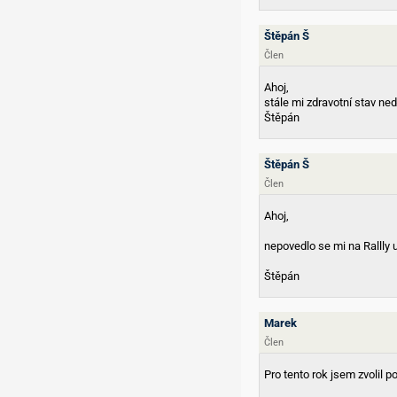
Štěpán Š
Člen
Ahoj,
stále mi zdravotní stav nedov
Štěpán
Štěpán Š
Člen
Ahoj,
nepovedlo se mi na Rallly u
Štěpán
Marek
Člen
Pro tento rok jsem zvolil p