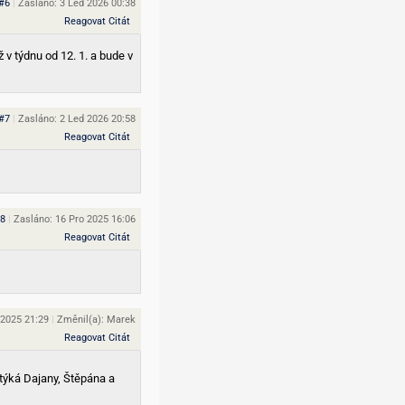
#6
|
Zasláno: 3 Led 2026 00:38
Reagovat
Citát
 v týdnu od 12. 1. a bude v
#7
|
Zasláno: 2 Led 2026 20:58
Reagovat
Citát
8
|
Zasláno: 16 Pro 2025 16:06
Reagovat
Citát
 2025 21:29
|
Změnil(a): Marek
Reagovat
Citát
týká Dajany, Štěpána a