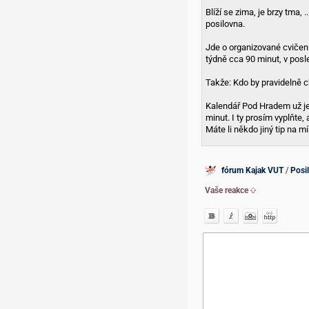
Blíží se zima, je brzy tma, 
posilovna.
Jde o organizované cvičení
týdně cca 90 minut, v pos
Takže: Kdo by pravidelně 
Kalendář Pod Hradem už je
minut. I ty prosím vyplňte, 
Máte li někdo jiný tip na m
fórum Kajak VUT
/
Posi
Vaše reakce