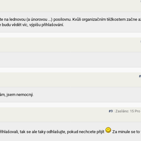
te na lednovou (a únorovou ...) posilovnu. Kvůli organizačním těžkostem začne až
 budu vědět víc, výpíšu přihlašování.
#
vám, jsem nemocný.
#9
|
Zasláno: 15 Pro
ihlašovali, tak se ale taky odhlašujte, pokud nechcete přijít
Za minule se to 