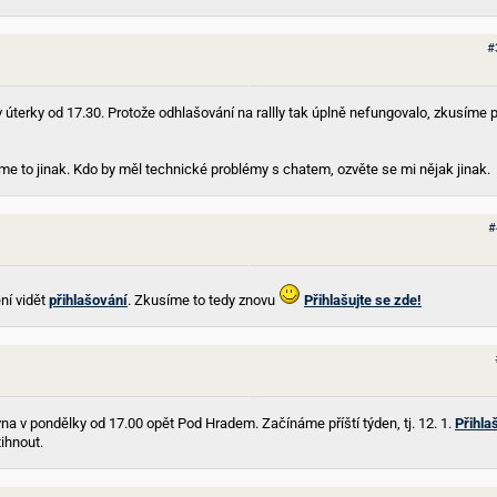
#
 úterky od 17.30. Protože odhlašování na rallly tak úplně nefungovalo, zkusíme 
šíme to jinak. Kdo by měl technické problémy s chatem, ozvěte se mi nějak jinak.
#
ní vidět
přihlašování
. Zkusíme to tedy znovu
Přihlašujte se zde!
a v pondělky od 17.00 opět Pod Hradem. Začínáme příští týden, tj. 12. 1.
Přihla
ihnout.