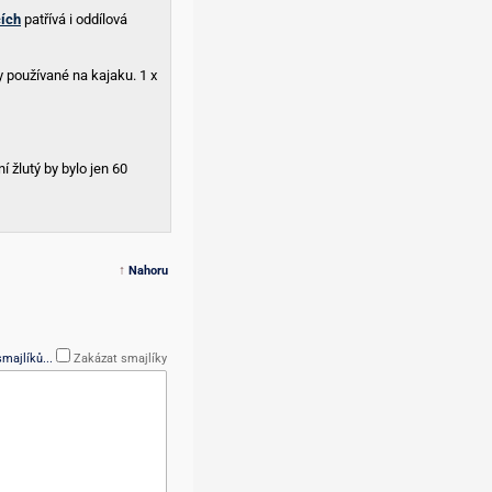
čích
patřívá i oddílová
y používané na kajaku. 1 x
žlutý by bylo jen 60
↑
Nahoru
majlíků...
Zakázat smajlíky