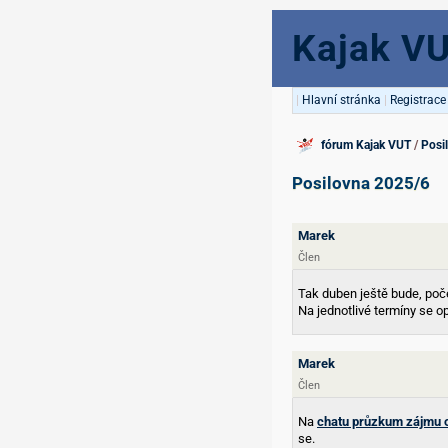
Kajak V
|
Hlavní stránka
|
Registrace
fórum Kajak VUT
/
Posi
Posilovna 2025/6
Marek
Člen
Tak duben ještě bude, poče
Na jednotlivé termíny se o
Marek
Člen
Na
chatu průzkum zájmu o
se.