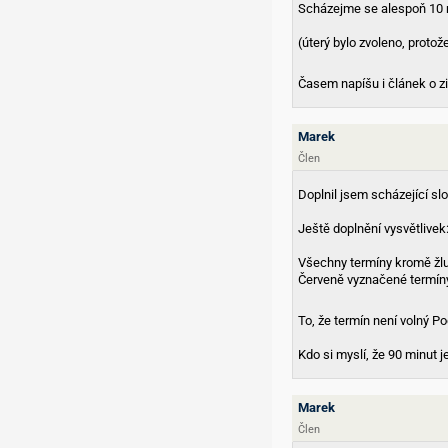
Scházejme se alespoň 10
(úterý bylo zvoleno, protož
Časem napíšu i článek o z
Marek
Člen
Doplnil jsem scházející sl
Ještě doplnění vysvětlivek
Všechny termíny kromě žlut
Červeně vyznačené termíny
To, že termín není volný 
Kdo si myslí, že 90 minut 
Marek
Člen