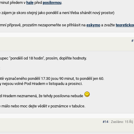
 minut předem v
hale
před
posilovnou
.
e zájem je skoro stejný jako pondělí a není třeba shánět nový prostor)
imní přípravě, prozatím nezapomeňte se přihlásit na
eskymo
a zvažte
teoreticko
#
oupec "pondělí od 18 hodin", prosím, doplňte hodnoty.
:
ě vyznačeného pondělí 17.30 jsou 90 minut, to pondělí jen 60.
 nejsou volné Pod Hradem v listopadu a prosinci.
Pod Hradem neznamená, že tehdy posilovna nebude
je málo nebo moc dejte vědět v poznámce v tabulce.
#14
|
Zasláno: 15 Říj