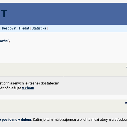
UT
|
Reagovat
|
Hledat
|
Statistika
|
lování
/
t přihlášených je (těsně) dostatečný
pět přihlašujte
v chatu
#
 posilovnu v dubnu
. Zatím je tam málo zájemců a plichta mezi úterým a středou.