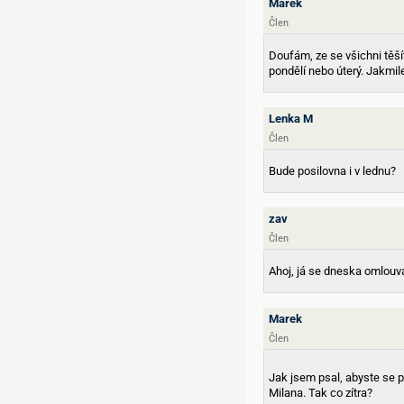
Marek
Člen
Doufám, ze se všichni těší
pondělí nebo úterý. Jakmile
Lenka M
Člen
Bude posilovna i v lednu?
zav
Člen
Ahoj, já se dneska omlou
Marek
Člen
Jak jsem psal, abyste se př
Milana. Tak co zítra?