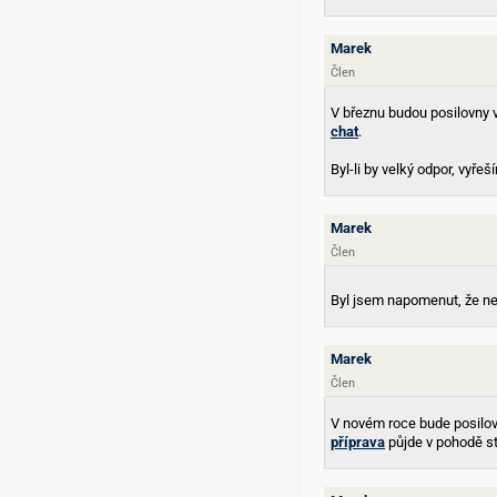
Marek
Člen
V březnu budou posilovny v
chat
.
Byl-li by velký odpor, vyře
Marek
Člen
Byl jsem napomenut, že ne
Marek
Člen
V novém roce bude posilovn
příprava
půjde v pohodě st