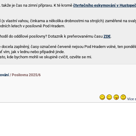
... takže je čas na zimní přípravu. K té kromě
čtvrtečního eskymování v Hustope
 (s vlastní vahou, činkama a několika drobnostmi na strojích) zaměřené na sval
ledních letech v posilovně Pod Hradem.
chodil do oddílové posilovny? Dotazník k preferovanému času
ZDE
.
 docela zaplněný, časy označené červeně nejsou Pod Hradem volné, ten pondělní 
ať vím, jak v lednu nebo případně jinde.
ísto, kde bychom mohli ve skupině cvičit, ozvěte se mi.
lování
/ Posilovna 2025/6
Více s